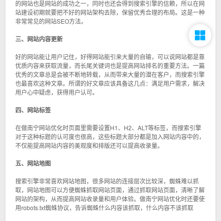
的网站也是网站的成功之一，同时也还会得到搜索引擎的信赖，所以在网
站建设初期就要把不好的网站架构去除，保留优秀合理的布局。这是一种
非常常见的网站SEO方法。
三、网站内容更新
好的网站能让用户记住，好得网站能引来大量的自输，可以说网站都是靠
优质内容来获取流量，而长尾关键词也是提高网站排名的重要方法。一篇
优秀的文章总是会被不断地转载，从而带来大量的潜在客户，而搜索引擎
也最喜欢这种文章。所谓的好文章应该具备这几点：满足用户需求，解决
用户心中疑虑，获得用户认可。
四、网站标签
在做南宁网站优化时页面里需要设置H1、H2、ALT等标签，而搜索引擎
对于这种标题的认可度也很高，这些标题大部分都是加入网站内容中的，
不仅能提高网站内容的美观度和排版还可以提高收录量。
五、网站地图
搜索引擎非常喜欢网站地图，很多网站的连接层次比较深，蜘蛛难以抓
取，网站地图可以方便蜘蛛抓取网站页面，通过抓取网站页面，清晰了解
网站的架构，从而提高网站收录量和用户体验。做南宁网站优化时还要使
用robots.txt蜘蛛协议，告诉蜘蛛什么内容该抓取，什么内容不该抓取