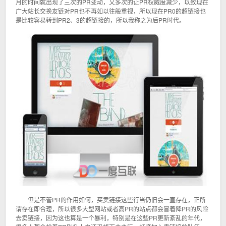
月的时间就出现了三次的PR变动，又多次的让PR权威度减少，以致现在
广大站长交换友链对PR也不再如以往般重视，所以现在PR0的超链接也
是比较容易转到PR2、3的超链接的，所以我称之为后PR时代。
但是不管PR的作用如何，买卖链接这些行当仍旧会一直存在，正所
谓存在即合理，所以很多大型网站或者高PR的站点都会冒着降PR的风险
去卖链接，因为这也算是一个暴利，特别是在这些PR更新紊乱的年代，