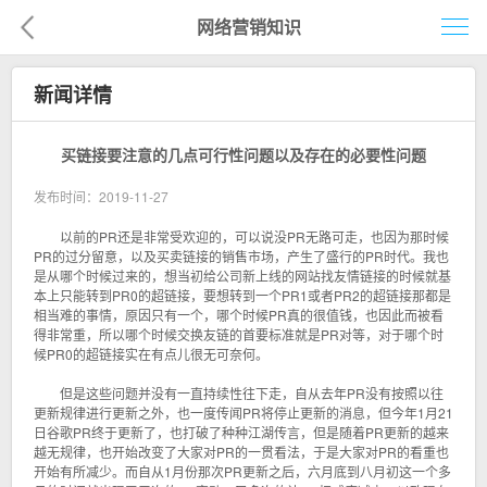
网络营销知识
首页
新闻详情
网络营销
买链接要注意的几点可行性问题以及存在的必要性问题
企业建站
发布时间：2019-11-27
企业电商
以前的PR还是非常受欢迎的，可以说没PR无路可走，也因为那时候
PR的过分留意，以及买卖链接的销售市场，产生了盛行的PR时代。我也
移动营销
是从哪个时候过来的，想当初给公司新上线的网站找友情链接的时候就基
本上只能转到PR0的超链接，要想转到一个PR1或者PR2的超链接那都是
客户案例
相当难的事情，原因只有一个，哪个时候PR真的很值钱，也因此而被看
得非常重，所以哪个时候交换友链的首要标准就是PR对等，对于哪个时
候PR0的超链接实在有点儿很无可奈何。
解决方案
但是这些问题并没有一直持续性往下走，自从去年PR没有按照以往
新闻资讯
更新规律进行更新之外，也一度传闻PR将停止更新的消息，但今年1月21
日谷歌PR终于更新了，也打破了种种江湖传言，但是随着PR更新的越来
关于我们
越无规律，也开始改变了大家对PR的一贯看法，于是大家对PR的看重也
开始有所减少。而自从1月份那次PR更新之后，六月底到八月初这一个多