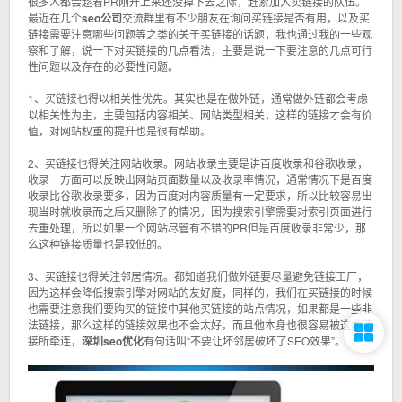
很多人都会趁着PR刚升上来还没掉下去之际，赶紧加入卖链接的队伍。
最近在几个
seo公司
交流群里有不少朋友在询问买链接是否有用，以及买
链接需要注意哪些问题等之类的关于买链接的话题，我也通过我的一些观
察和了解，说一下对买链接的几点看法，主要是说一下要注意的几点可行
性问题以及存在的必要性问题。
1、买链接也得以相关性优先。其实也是在做外链，通常做外链都会考虑
以相关性为主，主要包括内容相关、网站类型相关，这样的链接才会有价
值，对网站权重的提升也是很有帮助。
2、买链接也得关注网站收录。网站收录主要是讲百度收录和谷歌收录，
收录一方面可以反映出网站页面数量以及收录率情况，通常情况下是百度
收录比谷歌收录要多，因为百度对内容质量有一定要求，所以比较容易出
现当时就收录而之后又删除了的情况，因为搜索引擎需要对索引页面进行
去重处理，所以如果一个网站尽管有不错的PR但是百度收录非常少，那
么这种链接质量也是较低的。
3、买链接也得关注邻居情况。都知道我们做外链要尽量避免链接工厂，
因为这样会降低搜索引擎对网站的友好度，同样的，我们在买链接的时候
也需要注意我们要购买的链接中其他买链接的站点情况，如果都是一些非
法链接，那么这样的链接效果也不会太好，而且他本身也很容易被这类链
接所牵连，
深圳seo优化
有句话叫“不要让坏邻居破坏了SEO效果”。