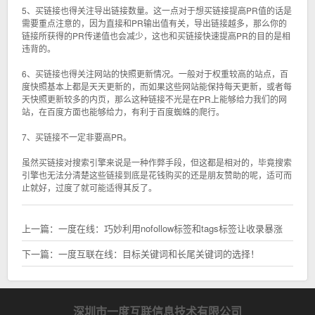
5、买链接也得关注导出链接数量。这一点对于想买链接提高PR值的话是
需要重点注意的，因为直接和PR输出值有关，导出链接越多，那么你的
链接所获得的PR传递值也会减少，这也和买链接快速提高PR的目的是相
违背的。
6、买链接也得关注网站的快照更新情况。一般对于权重较高的站点，百
度快照基本上都是天天更新的，而如果这些网站能保持每天更新，或者每
天快照更新较多的内页，那么这种链接不光是在PR上能够给力我们的网
站，在百度方面也能够给力，有利于百度蜘蛛的爬行。
7、买链接不一定非要高PR。
虽然买链接对搜索引擎来说是一种作弊手段，但这都是相对的，毕竟搜索
引擎也无法分清楚这些链接到底是花钱购买的还是朋友赞助的呢，适可而
止就好，过度了就可能适得其反了。
上一篇：
一度在线：巧妙利用nofollow标签和tags标签让收录暴涨
下一篇：
一度互联在线：目标关键词和长尾关键词的选择！
深圳市一度互联信息技术有限公司